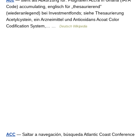
Acc
— steht als Abkürzung für: Flughafen Accra in Ghana (IATA
Code) accumulating, englisch für „thesaurierend“
(wiederanlegend) bei Investmentfonds; siehe Thesaurierung
Acetylcystein, ein Arzneimittel und Antioxidans Acoat Color
Codification System,… …
Deutsch Wikipedia
ACC
— Saltar a navegación, búsqueda Atlantic Coast Conference