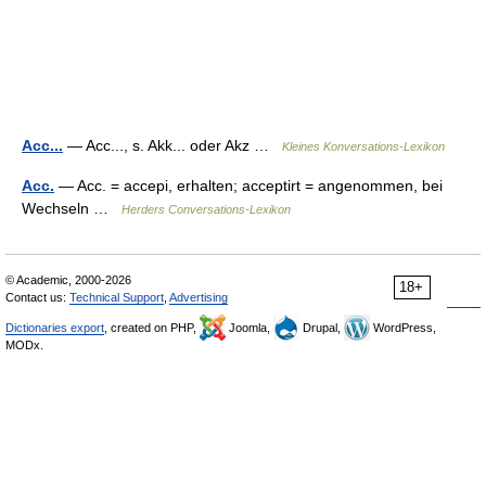
Acc...
— Acc..., s. Akk... oder Akz …
Kleines Konversations-Lexikon
Acc.
— Acc. = accepi, erhalten; acceptirt = angenommen, bei
Wechseln …
Herders Conversations-Lexikon
© Academic, 2000-2026
18+
Contact us:
Technical Support
,
Advertising
Dictionaries export
, created on PHP,
Joomla,
Drupal,
WordPress,
MODx.