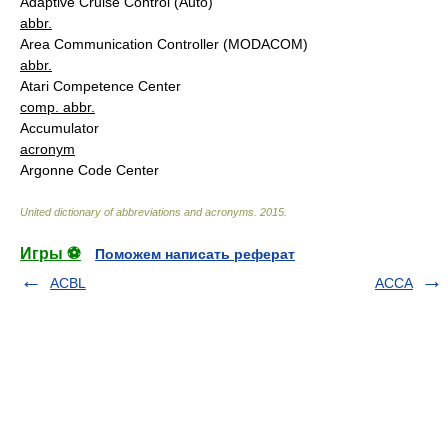
Adaptive Cruise Control (Auto)
abbr.
Area Communication Controller (MODACOM)
abbr.
Atari Competence Center
comp. abbr.
Accumulator
acronym
Argonne Code Center
United dictionary of abbreviations and acronyms
.
2015
.
Игры ⚽
Поможем написать реферат
ACBL
ACCA